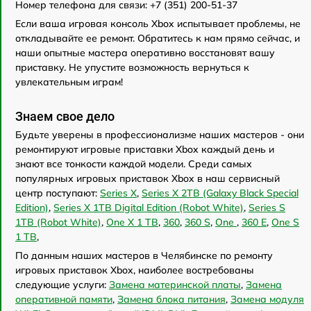
Номер телефона для связи: +7 (351) 200-51-37
Если ваша игровая консоль Xbox испытывает проблемы, не
откладывайте ее ремонт. Обратитесь к нам прямо сейчас, и
наши опытные мастера оперативно восстановят вашу
приставку. Не упустите возможность вернуться к
увлекательным играм!
Знаем свое дело
Будьте уверены в профессионализме наших мастеров - они
ремонтируют игровые приставки Xbox каждый день и
знают все тонкости каждой модели. Среди самых
популярных игровых приставок Xbox в наш сервисный
центр поступают:
Series X
,
Series X 2TB (Galaxy Black Special
Edition)
,
Series X 1TB Digital Edition (Robot White)
,
Series S
1TB (Robot White)
,
One X 1 TB
,
360
,
360 S
,
One
,
360 E
,
One S
1 TB
,
По данным наших мастеров в Челябинске по ремонту
игровых приставок Xbox, наиболее востребованы
следующие услуги:
Замена материнской платы
,
Замена
оперативной памяти
,
Замена блока питания
,
Замена модуля