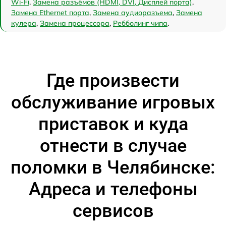
Wi-Fi
,
Замена разъёмов (HDMI, DVI, Дисплей порта)
,
Замена Ethernet порта
,
Замена аудиоразъема
,
Замена
кулера
,
Замена процессора
,
Ребболинг чипа
.
Где произвести
обслуживание игровых
приставок и куда
отнести в случае
поломки в Челябинске:
Адреса и телефоны
сервисов