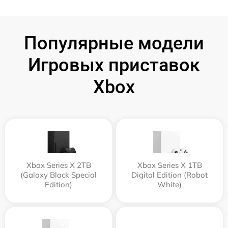
Популярные модели
Игровых приставок
Xbox
Xbox Series X 2TB
Xbox Series X 1TB
(Galaxy Black Special
Digital Edition (Robot
Edition)
White)