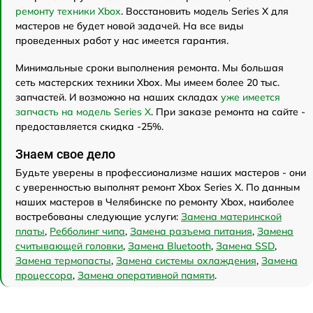
ремонту техники Xbox
. Восстановить модель Series X для
мастеров не будет новой задачей. На все виды
проведенных работ у нас имеется гарантия.
Минимальные сроки выполнения ремонта. Мы большая
сеть мастерских техники Xbox. Мы имеем более 20 тыс.
запчастей. И возможно на наших складах
уже имеется
запчасть на модель Series X
. При заказе ремонта на сайте -
предоставляется скидка -25%.
Знаем свое дело
Будьте уверены в профессионализме наших мастеров - они
с уверенностью выполнят ремонт Xbox Series X. По данным
наших мастеров в Челябинске по ремонту Xbox, наиболее
востребованы следующие услуги:
Замена материнской
платы
,
Ребболинг чипа
,
Замена разъема питания
,
Замена
считывающей головки
,
Замена Bluetooth
,
Замена SSD
,
Замена термопасты
,
Замена системы охлаждения
,
Замена
процессора
,
Замена оперативной памяти
.