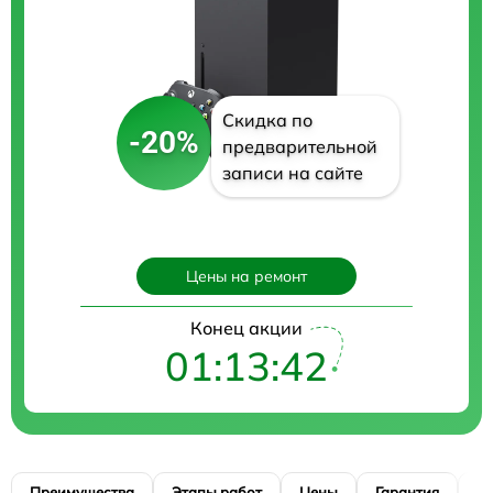
Скидка по
-20%
предварительной
записи на сайте
Цены на ремонт
Конец акции
01:13:41
Преимущества
Этапы работ
Цены
Гарантия
М