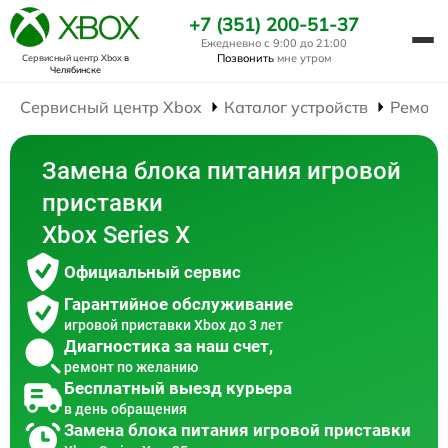
+7 (351) 200-51-37
Ежедневно с 9:00 до 21:00
Позвонить
мне утром
Сервисный центр Xbox
в
Челябинске
Сервисный центр Xbox
Каталог устройств
Ремонт
Замена блока питания игровой
приставки
Xbox Series X
Официальный сервис
Гарантийное обслуживание
игровой приставки Xbox до 3 лет
Диагностика за наш счет,
ремонт по желанию
Бесплатный выезд курьера
в день обращения
Замена блока питания игровой приставки